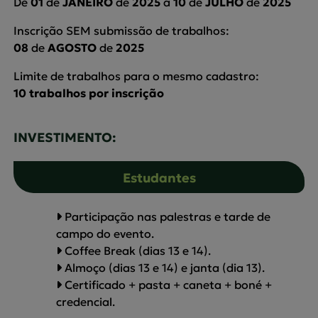
De
01
de
JANEIRO
de
2025
a
10
de
JULHO
de
2025
Inscrição SEM submissão de trabalhos:
08
de
AGOSTO
de
2025
Limite de trabalhos para o mesmo cadastro:
10 trabalhos por inscrição
INVESTIMENTO:
Estudantes
Participação nas palestras e tarde de
campo do evento.
Coffee Break (dias 13 e 14).
Almoço (dias 13 e 14) e janta (dia 13).
Certificado + pasta + caneta + boné +
credencial.